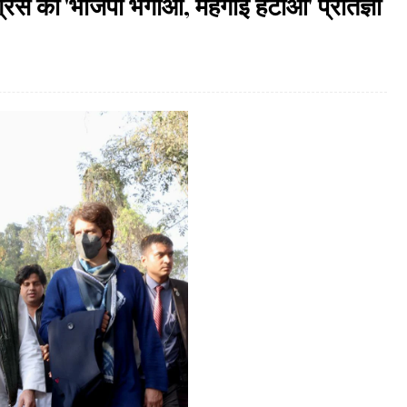
कांग्रेस की 'भाजपा भगाओ, महंगाई हटाओ' प्रतिज्ञा