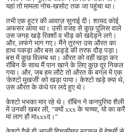
यहां तो मामला नोच-खसोट तक जा पहुंचा था।
तभी एक हूटर की आवाज़ सुनाई दी। शायद कोई
अफसर आया था। उसी वजह से कुछ पुलिस वाले
उस जगह खड़े रिक्शों व भीड़ को खदेड़ने लगे।
और, लफंगे भाग गए। मैंने तुरन्त उस औरत का
हाथ पकड़ा और बस अड्डे की तरफ दौड़ पड़ा।
बस में कुछ विलम्ब था। औरत को वहीं खड़ा कर
रॉबिन के साथ मैं पान खाने के लिए कुछ दूर निकल
गया। और, जब हम लौटे तो औरत के बगल में एक
'केश्टो मुखर्जी' को खड़ा पाया। केश्टो खड़े क्या थे,
उस औरत के कंधे पर लदे हुए थे।
केश्टो भभका मार रहे थे। रॉबिन ने कनपुरिया शैली
में उनकी खबर ली, "क्यों xxx के चच्चा, यो का करैं
मां लाग हौ माxxxद।"
केश्टो वैसे ही अपनी हिचकीमार स्टाइल में बेशर्मी से