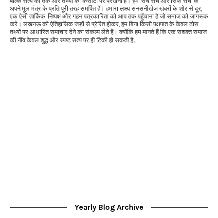
बल्कि सत्य को तर्क और तथ्यों की कसौटी पर परखना है। हम 'सच सच और सिर्फ सच' के
अपने मूल मंत्र के प्रति पूरी तरह समर्पित हैं। हमारा लक्ष्य सनसनीखेज खबरों के शोर से दूर,
एक ऐसी तार्किक, निष्पक्ष और गहन पत्रकारिता को आप तक पहुँचाना है जो समाज को जागरूक
करे। लखनऊ की ऐतिहासिक जड़ों से प्रेरित होकर, हम बिना किसी पक्षपात के केवल ठोस
तथ्यों पर आधारित समाचार देने का संकल्प लेते हैं। क्योंकि हम मानते हैं कि एक सशक्त समाज
की नींव केवल शुद्ध और स्पष्ट सत्य पर ही टिकी हो सकती है。
Yearly Blog Archive