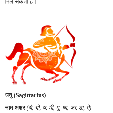
मिल सकती है।
धनु (Sagittarius)
नाम अक्षर
(ये, यो, य, मी, मू, धा, फा, ढा, मे)