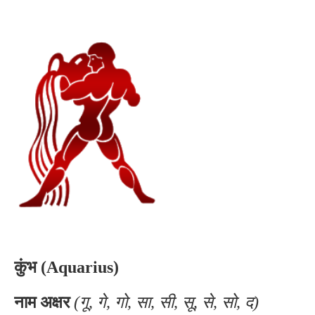
कुंभ (Aquarius)
नाम अक्षर
(गू, गे, गो, सा, सी, सू, से, सो, द)