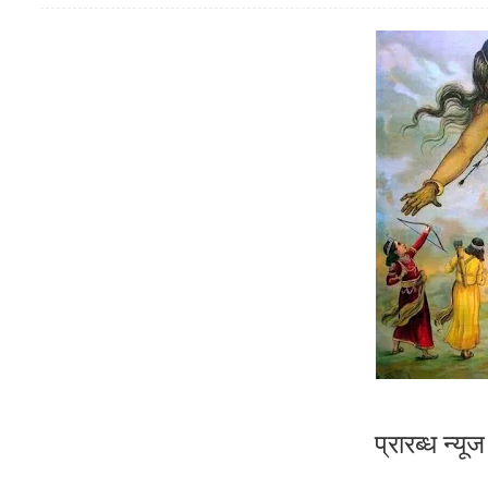
प्रारब्ध न्यू