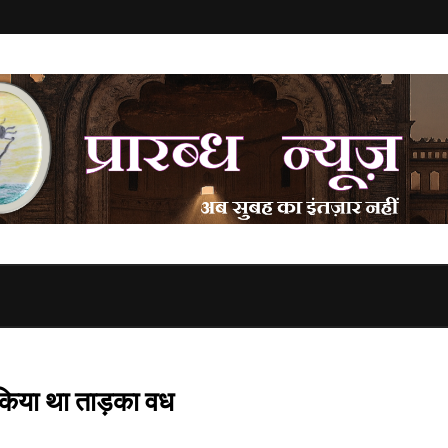
किया था ताड़का वध