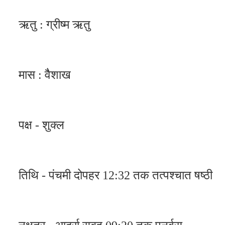
ऋतु : ग्रीष्म ऋतु
मास : वैैशाख
पक्ष - शुक्ल
तिथि - पंचमी दोपहर 12:32 तक तत्पश्चात षष्ठी