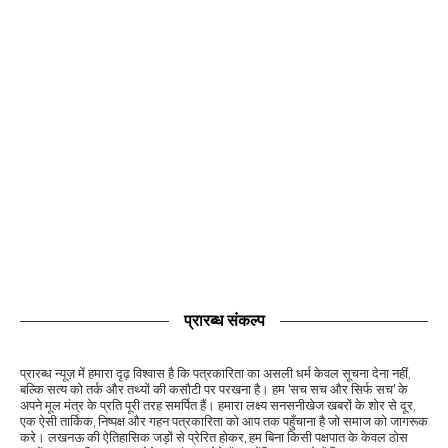
प्रारब्ध संकल्प
प्रारब्ध न्यूज़ में हमारा दृढ़ विश्वास है कि पत्रकारिता का असली धर्म केवल सूचना देना नहीं,
बल्कि सत्य को तर्क और तथ्यों की कसौटी पर परखना है। हम 'सच सच और सिर्फ सच' के
अपने मूल मंत्र के प्रति पूरी तरह समर्पित हैं। हमारा लक्ष्य सनसनीखेज खबरों के शोर से दूर,
एक ऐसी तार्किक, निष्पक्ष और गहन पत्रकारिता को आप तक पहुँचाना है जो समाज को जागरूक
करे। लखनऊ की ऐतिहासिक जड़ों से प्रेरित होकर, हम बिना किसी पक्षपात के केवल ठोस