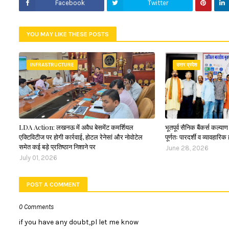
Facebook
Twitter
YOU MAY LIKE THESE POSTS
INFRASTRUCTURE
उत्तर प्रदेश
LDA Action: लखनऊ में अवैध बेसमेंट कमर्शियल
भूतपूर्व सैनिक बैंकर्स कल्य
एक्टिविटीज पर होगी कार्रवाई, होटल रेनेसां और नोवोटेल
पूर्णतः पारदर्शी व व्यावहारिक 
समेत कई बड़े प्रतिष्ठान निशाने पर
June 28, 2026
July 01, 2026
POST A COMMENT
0 Comments
if you have any doubt,pl let me know