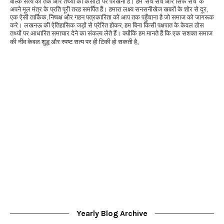
बल्कि सत्य को तर्क और तथ्यों की कसौटी पर परखना है। हम 'सच सच और सिर्फ सच' के
अपने मूल मंत्र के प्रति पूरी तरह समर्पित हैं। हमारा लक्ष्य सनसनीखेज खबरों के शोर से दूर,
एक ऐसी तार्किक, निष्पक्ष और गहन पत्रकारिता को आप तक पहुँचाना है जो समाज को जागरूक
करे। लखनऊ की ऐतिहासिक जड़ों से प्रेरित होकर, हम बिना किसी पक्षपात के केवल ठोस
तथ्यों पर आधारित समाचार देने का संकल्प लेते हैं। क्योंकि हम मानते हैं कि एक सशक्त समाज
की नींव केवल शुद्ध और स्पष्ट सत्य पर ही टिकी हो सकती है。
Yearly Blog Archive