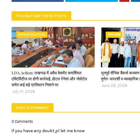
YOU MAY LIKE THESE POSTS
INFRASTRUCTURE
उत्तर प्रदेश
LDA Action: लखनऊ में अवैध बेसमेंट कमर्शियल
भूतपूर्व सैनिक बैंकर्स कल्य
एक्टिविटीज पर होगी कार्रवाई, होटल रेनेसां और नोवोटेल
पूर्णतः पारदर्शी व व्यावहारिक 
समेत कई बड़े प्रतिष्ठान निशाने पर
June 28, 2026
July 01, 2026
POST A COMMENT
0 Comments
if you have any doubt,pl let me know