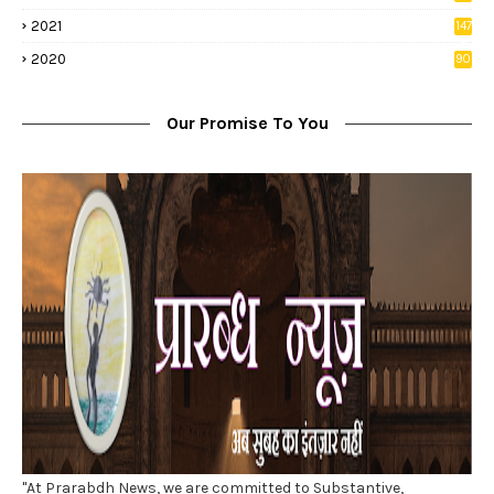
2
2021
147
5
2020
90
1
Our Promise To You
"At Prarabdh News, we are committed to Substantive,