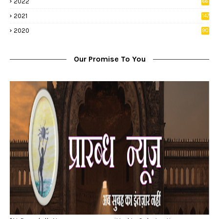
2022
66
2
2021
147
5
2020
90
1
Our Promise To You