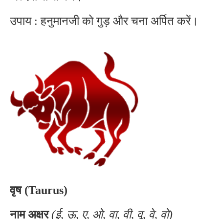
उपाय : हनुमानजी को गुड़ और चना अर्पित करें।
वृष (Taurus)
नाम अक्षर
(ई, ऊ, ए, ओ, वा, वी, वू, वे, वो)