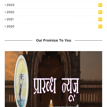
8
2023
48
2022
66
2
2021
147
5
2020
90
1
Our Promise To You