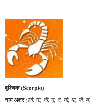
वृश्चिक (Scorpio)
नाम अक्षर
(लो, ना, नी, नू, ने, नो, या, यी, यू)