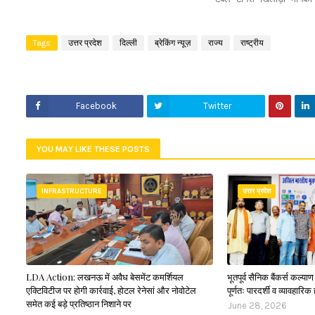
Tags
उत्तर प्रदेश
दिल्ली
ब्रेकिंग न्यूज़
राज्य
राष्ट्रीय
Facebook
Twitter
YOU MAY LIKE THESE POSTS
INFRASTRUCTURE
उत्तर प्रदेश
LDA Action: लखनऊ में अवैध बेसमेंट कमर्शियल
भूतपूर्व सैनिक बैंकर्स कल्य
एक्टिविटीज पर होगी कार्रवाई, होटल रेनेसां और नोवोटेल
पूर्णतः पारदर्शी व व्यावहारिक 
समेत कई बड़े प्रतिष्ठान निशाने पर
June 28, 2026